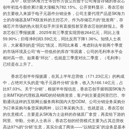
其中，联合SK海力士等合作方设立控股子公司海普存储的香农芯
创年初迄今股价累计最大涨幅为782.15%。公开资料显示，香农芯创
的主要收入来源于电子元器件分销业务，公司主要代理产品是SK海力
士的存储器及MTK联发科的主控芯片。作为存储芯片的“批发商”，存
储芯片市场的热火朝天似乎并没有直接投射至香农芯创的财报上。香
农芯创三季报披露，2025年前三季度实现营收264亿元，同比上涨
59.90%；归母净利润3.59亿元，同比反而下降1.36%。知情人士表
示，大家看到的是“同比”情况，而同比来看，考虑到去年前两个季度
的市场环境及公司“有一些低价的库存”等因素，公司的毛利率水平会
相对高一些。如果看“环比”，也就是三季度对比二季度，（毛利率）
已经是在上升了。
香农芯创半年报披露，在其上半年总营收（171.23亿元）的构成
中，占绝对大头的是“电子元器件分销”业务，收入为166.14亿元，占
比97.03%。关于“分销”，根据半年报信息，香农芯创手握韩国SK海力
士和MTK的代理权及AMD的经销商资质，客户则主要是阿里巴巴、华
勤通讯这样的互联网云服务商和国内大型ODM。公司分销业务采购分
为订单采购与备货采购两种，以订单采购为主。也就是说，香农芯创
的生意模式，主要是从SK海力士这样的存储原厂拿货，再卖给下游的
阿里、华勤。分析人士表示，香农芯创的经营模式主要为占其总营收
高达97%的“分销”生意，其实分成了两块——“以销定采”的业务是基本