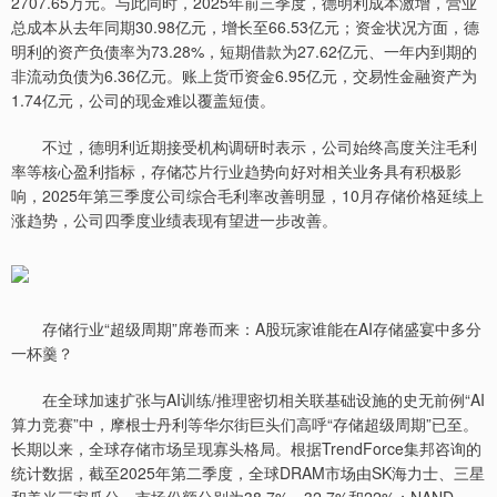
2707.65万元。与此同时，2025年前三季度，德明利成本激增，营业
总成本从去年同期30.98亿元，增长至66.53亿元；资金状况方面，德
明利的资产负债率为73.28%，短期借款为27.62亿元、一年内到期的
非流动负债为6.36亿元。账上货币资金6.95亿元，交易性金融资产为
1.74亿元，公司的现金难以覆盖短债。
不过，德明利近期接受机构调研时表示，公司始终高度关注毛利
率等核心盈利指标，存储芯片行业趋势向好对相关业务具有积极影
响，2025年第三季度公司综合毛利率改善明显，10月存储价格延续上
涨趋势，公司四季度业绩表现有望进一步改善。
存储行业“超级周期”席卷而来：A股玩家谁能在AI存储盛宴中多分
一杯羹？
在全球加速扩张与AI训练/推理密切相关联基础设施的史无前例“AI
算力竞赛”中，摩根士丹利等华尔街巨头们高呼“存储超级周期”已至。
长期以来，全球存储市场呈现寡头格局。根据TrendForce集邦咨询的
统计数据，截至2025年第二季度，全球DRAM市场由SK海力士、三星