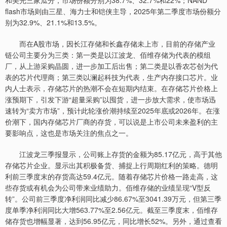
和美光三家瓜分，市场份额分别为38.7%、32.7%和22%；NAND
flash市场则由三星、海力士和铠侠主导，2025年第二季度市场份额分
别为32.9%、21.1%和13.5%。
而在A股市场，因长江存储和长鑫存储未上市，目前的存储产业
链公司主要分为三类：第一类是以江波龙、佰维存储为代表的模组
厂，从上游采购晶圆，进一步加工后出售；第二类是以香农芯创为代
表的芯片代理商；第三类以澜起科技为代表，生产内存接口芯片。业
内人士表示，存储芯片的热潮不会在短期内结束。在存储芯片价格上
涨预期下，引发下游“超量采购”以囤货，进一步放大需求，使市场迅
速转为“卖方市场”，预计此轮涨价潮持续至2025年底或2026年。在涨
价潮下，国内存储芯片厂商的存货，可以说是上市公司未来盈利的主
要影响点，这也是市场关注的焦点之一。
江波龙三季报显示，公司账上存货的金额为85.17亿元，高于其他
存储芯片企业。显示出其积极备货、捕捉上行周期红利的策略。德明
利前三季度末的存货高达59.4亿元。随着存储芯片价格一路走高，这
些存货或有机会为公司带来业绩助力。佰维存储的业绩呈现“V型反
转”。公司前三季度净利润同比减少86.67%至3041.39万元，但第三季
度单季净利润同比大增563.77%至2.56亿元。截至三季度末，佰维存
储存货也增幅显著，达到56.95亿元，同比增长52%。另外，通过查看