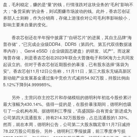
盘，毛利稳定，赚的是“量”的钱，行情涨跌对这块业务的“毛利”影响不
大；“备货采购”的业务，则试图赚市场波动的钱。此外，香农芯创证
券部人士则称，作为分销商，存储上游涨价对公司毛利率影响较小，
影响主要来自量的变化。
香农芯创还在半年报中披露了“自研芯片”的进展，其自主品牌“海
普存储”，“已完成企业级DDR4、DDR5（第四代、第五代双倍数据速
率内存）、Gen4 eSSD（企业级固态硬盘）的研发、试产”。而这家
海普存储，则是香农芯创在2023年联合大普微电子和SK海力士共同发
起设立的。但对于香农芯创近期股价的暴涨，已有股东选择“落袋为
安”。香农芯创11月12日公告称，11月11日，第三大股东无锡高新区
新动能产业发展基金通过集中竞价方式减持54.92万股，持股比例由
5.12%下降到4.999985%。
另外，主营闪存主控芯片和存储模组的德明利年初迄今股价累计
最大涨幅为430.14%。值得一提的是，在股价暴涨期间，德明利也吸
引了一众机构布局。据德明利三季报，“高盛国际-自有资金”新进成为
公司第四大流通股东，持有214.32万股股份，占总流通股的1.33%。
然而，就在本周，德明利公告，公司第二大股东魏宏章11月7日减持
78.22万股公司股份。另外，德明利三季报披露，前三季度净亏损