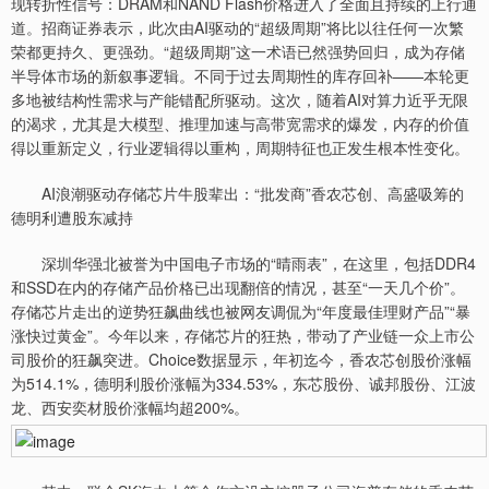
现转折性信号：DRAM和NAND Flash价格进入了全面且持续的上行通
道。招商证券表示，此次由AI驱动的“超级周期”将比以往任何一次繁
荣都更持久、更强劲。“超级周期”这一术语已然强势回归，成为存储
半导体市场的新叙事逻辑。不同于过去周期性的库存回补——本轮更
多地被结构性需求与产能错配所驱动。这次，随着AI对算力近乎无限
的渴求，尤其是大模型、推理加速与高带宽需求的爆发，内存的价值
得以重新定义，行业逻辑得以重构，周期特征也正发生根本性变化。
AI浪潮驱动存储芯片牛股辈出：“批发商”香农芯创、高盛吸筹的
德明利遭股东减持
深圳华强北被誉为中国电子市场的“晴雨表”，在这里，包括DDR4
和SSD在内的存储产品价格已出现翻倍的情况，甚至“一天几个价”。
存储芯片走出的逆势狂飙曲线也被网友调侃为“年度最佳理财产品”“暴
涨快过黄金”。今年以来，存储芯片的狂热，带动了产业链一众上市公
司股价的狂飙突进。Choice数据显示，年初迄今，香农芯创股价涨幅
为514.1%，德明利股价涨幅为334.53%，东芯股份、诚邦股份、江波
龙、西安奕材股价涨幅均超200%。