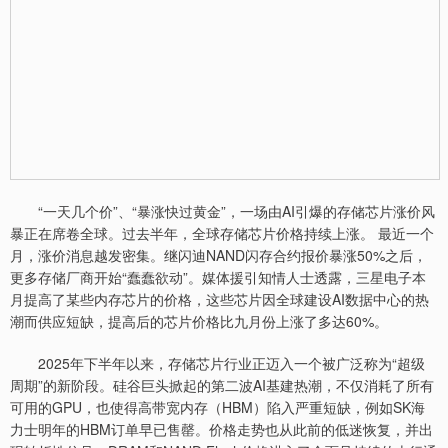
“一天几个价”、“暴涨快过黄金”，一场由AI引爆的存储芯片涨价风
暴正在席卷全球。过去半年，全球存储芯片价格持续上涨。 最近一个
月，涨价消息越发密集。继闪迪NAND闪存合约报价暴涨50%之后，
更多存储厂商开始“蠢蠢欲动”。媒体援引知情人士透露，三星电子本
月提高了某些内存芯片的价格，这些芯片因全球建设AI数据中心的热
潮而供应短缺，提高后的芯片价格比九月份上涨了多达60%。
2025年下半年以来，存储芯片行业正迈入一个被广泛称为“超级
周期”的新阶段。硅谷巨头掀起的第二波AI基建热潮，不仅消耗了所有
可用的GPU，也使得高带宽内存（HBM）陷入严重短缺，例如SK海
力士明年的HBM订单早已售罄。价格走势也从此前的低迷恢复，并出