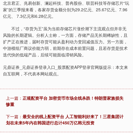
北京君正、兆易创新、澜起科技、普冉股份、联芸科技等存储芯片“玩
家”的三季报来看，各家存货金额分别为29.2亿元、25.67亿元、7.96
亿元、 7.3亿元和6.28亿元。
不过，“存货为王”虽为当前存储芯片涨价潮下主流观点但并非无
风险的长期逻辑。分析人士称，一方面，存储产品无长期稀缺性，且
扩产正在推进，届时存货可能从盈利动力变回减值压力。另一方面，
中游模组厂商议价能力弱，前期存在成本前置问题，且若存货是技术
迭代快的低端产品，后续可能面临滞销风险。
元鼎证券_元鼎证券登录入口_股票配资APP登录官网版提示：本文来
自互联网，不代表本网站观点。
上一篇：
正规配资平台 加密货币市场全线杀跌！特朗普家族损失
惨重
下一篇：
最安全的线上配资平台 人工智能利好来了！三星集团计
划在未来5年内在韩国进行总计450万亿韩元投资