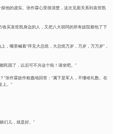
想探一探他的虚实。张作霖心里很清楚，这次见面关系到袁世凯
方收买袁世凯身边的人，又把八大胡同的所有妓院都包了下
地上，嘴里喊着“拜见大总统，大总统万岁，万岁，万万岁”，
都民国了，以后可不兴这个啦！请坐吧。”
？”张作霖故作粗蠢地回答：“属下是军人，不懂啥礼数。在
上。”
娘们儿，就是好。”