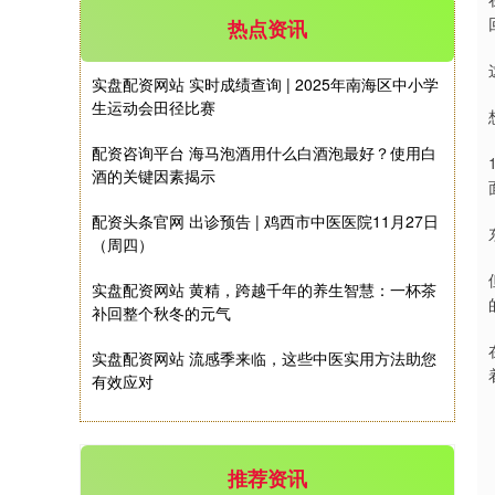
热点资讯
实盘配资网站 实时成绩查询 | 2025年南海区中小学
生运动会田径比赛
深证成指
14311.01
+200.89
+1.42%
配资咨询平台 海马泡酒用什么白酒泡最好？使用白
酒的关键因素揭示
配资头条官网 出诊预告 | 鸡西市中医医院11月27日
（周四）
实盘配资网站 黄精，跨越千年的养生智慧：一杯茶
补回整个秋冬的元气
实盘配资网站 流感季来临，这些中医实用方法助您
沪深300
4694.44
+43.13
+0.93%
有效应对
推荐资讯