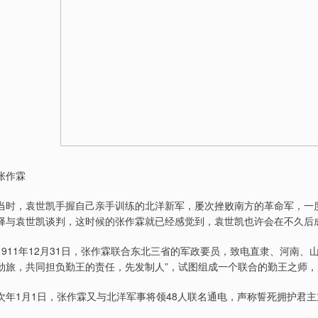
张作霖
当时，袁世凯手握自己亲手训练的北洋新军，屡次挫败南方的革命军，一
择与袁世凯谈判，这时候的张作霖就已经感觉到，袁世凯也许会在不久后
1911年12月31日，张作霖联合东北三省的军政要员，致电直隶、河南
劲旅，共同担负勤王的责任，先发制人”，试图组成一个联合的勤王之师
次年1月1日，张作霖又与北洋军事将领48人联名通电，声称誓死拥护君