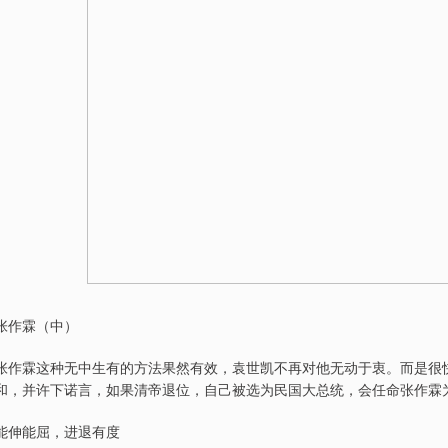
张作霖（中）
张作霖这种无中生有的方法果然有效，袁世凯不再对他无动于衷。而是很
和，并许下诺言，如果清帝退位，自己被选为民国大总统，会任命张作霖
能伸能屈，进退有度