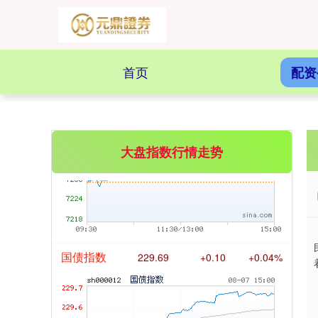
首页
配资
基金指数
7242.10
+12.30
+0.17%
大盘指数行情走势
国债指数
229.69
+0.10
+0.04%