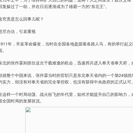
回复躲过了一劫，并在日后逐渐成为了雄霸一方的“东北王”。
这究竟是怎么回事儿呢？
想尽办法，引袁重视
1911年，辛亥革命爆发，当时在全国各地盘踞着各路人马，有的举行起
面。
东北的张作霖则抓住这次千载难逢的机会，迅速挥兵进入奉天省奉天府，
但就整个中国来说，张作霖当时的官职只是东北奉天省内的一个第24镇统
的实力，却没有对奉天省的完全掌控权，也没有获得中央政府的正式认可
在这样一个时局动荡、战火纷飞的年代里，如何才能提升自己的影响力，
着全国时局的发展状况。