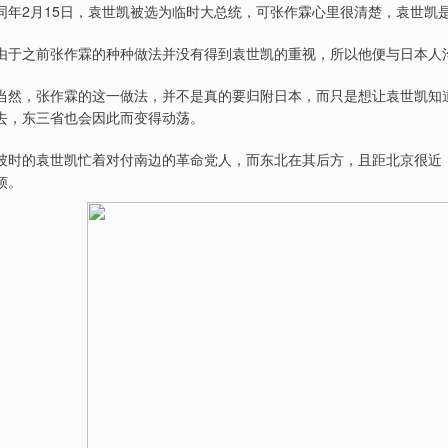
同年2月15日，袁世凯被选为临时大总统，可张作霖心里很清楚，袁世凯
由于之前张作霖的种种做法并没有得到袁世凯的重视，所以他便与日本人
当然，张作霖的这一做法，并不是真的要归附日本，而只是想让袁世凯知
去，东三省也会因此而变得动荡。
彼时的袁世凯忙着对付南边的革命党人，而东北在其后方，且距北京很近
烦。