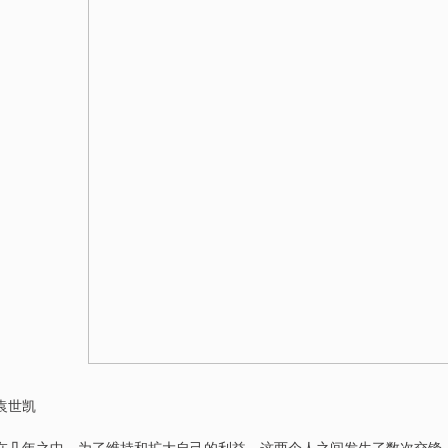
袁世凯
在几年之中，为了维持和扩大自己的利益，这两个人之间发生了数次交锋