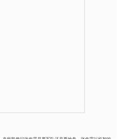
，袁世凯曾问张作霖是要军队还是要地盘，张作霖以机智的