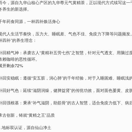
而今，源自九华山核心产区的九华尊元气黄精茶，正以现代方式续写这一千
冬养生的新选择。
千年药食同源，一杯四补焕活身心
现代人生活节奏快，压力大、睡眠差、气色不佳、免疫力下降等问题频发
杯四补”的养生理念：
补回精气神：承袭古人“黄精补五劳七伤”之智慧，针对元气透支、用脑过
依赖咖啡的恶性循环。
展开剩余72%
补回安稳眠：遵循“安五脏，润心肺”的千年经验，对于入睡困难、睡眠浅
补回好气色：延续“滋阴润燥，健脾益肾”的传统功效，面对面色萎黄、皮
补回强根基：秉承“补气滋阴，助筋骨”的古人智慧，适合免疫力低下、病
承古创新，铸就“黄精之王”品质
1.地标双认证，源自仙山净土