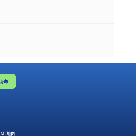
融券
TML地图