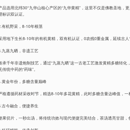
产品选用北纬30°九华山核心产区的“九华黄精”，这里不仅是佛教圣地
理标识双认证。
2.有机野采，8-10年根茎
采用地下生长8-10年的有机黄精，双有机认证，0农残0重金属，延续古
3.九蒸九晒，非遗工艺
传承千年非遗炮制技艺，通过“九蒸九晒”这一古老工艺激发黄精多糖转化
无传统中药的“药味”。
4.黄金年份，多糖含量巅峰
严格遵循药材采收时节，精选8-10年多花黄精，此时多糖含量达峰值，
5.古今融合，便捷养生
整果切片，一秒出汤，将传统功效与现代便捷完美结合，茶汤透亮甘甜，