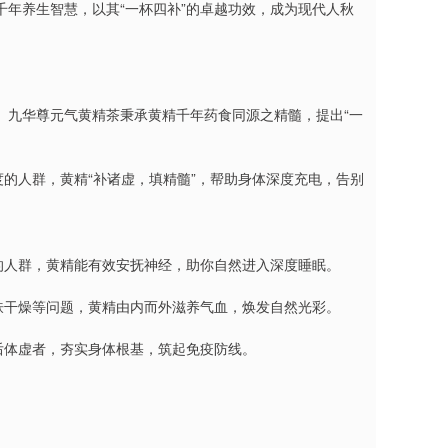
年养生智慧，以其“一杯四补”的卓越功效，成为现代人秋
。九华尊元气黄精茶秉承黄精千年药食同源之精髓，提出“一
度的人群，黄精“补诸虚，填精髓”，帮助身体深度充电，告别
的人群，黄精能有效安抚神经，助你自然进入深度睡眠。
肤干燥等问题，黄精由内而外滋养气血，焕发自然光彩。
后体虚者，夯实身体根基，筑起免疫防线。