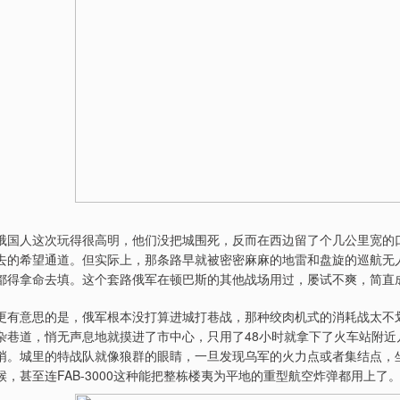
俄国人这次玩得很高明，他们没把城围死，反而在西边留了个几公里宽的
去的希望通道。但实际上，那条路早就被密密麻麻的地雷和盘旋的巡航无
都得拿命去填。这个套路俄军在顿巴斯的其他战场用过，屡试不爽，简直
更有意思的是，俄军根本没打算进城打巷战，那种绞肉机式的消耗战太不
杂巷道，悄无声息地就摸进了市中心，只用了48小时就拿下了火车站附
哨。城里的特战队就像狼群的眼睛，一旦发现乌军的火力点或者集结点，
候，甚至连FAB-3000这种能把整栋楼夷为平地的重型航空炸弹都用上了