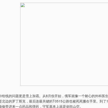
补给线的问题更是雪上加霜。从8月份开始，俄军就像一个耐心的外科医
是北边的罗丁斯克，最后连最关键的T0515公路也被死死攥在手里。到了
偷偷带进来一点药品和弹药，守军基本上就是坐吃山空。