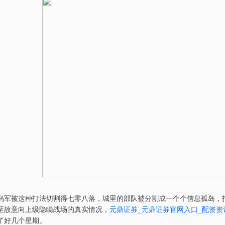
乌军被这种打法切割得七零八落，城里的部队被分割成一个个信息孤岛，
至故意向上级隐瞒战场的真实情况，
元鼎证券_元鼎证券官网入口_配资资
了好几个星期。