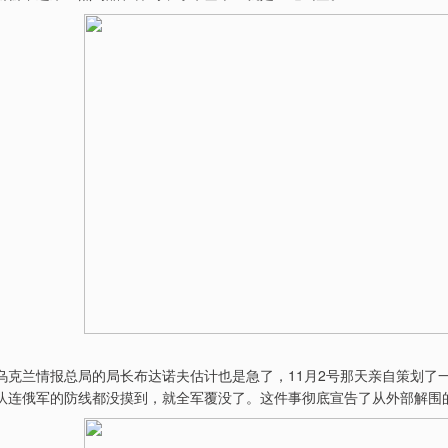
乌克兰情报总局的局长布达诺夫估计也是急了，11月2号那天亲自策划了
队连俄军的防线都没摸到，就全军覆没了。这件事彻底宣告了从外部解围