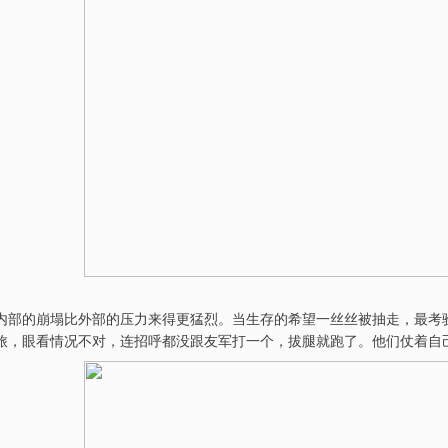
内部的崩塌比外部的压力来得更猛烈。当生存的希望一丝丝被抽走，最考
旅，眼看情况不对，连招呼都没跟友军打一个，拔腿就跑了。他们仗着自