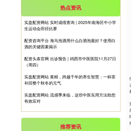
热点资讯
实盘配资网站 实时成绩查询 | 2025年南海区中小学
生运动会田径比赛
深证成指
14189.81
+79.69
+0.56%
配资咨询平台 海马泡酒用什么白酒泡最好？使用白
酒的关键因素揭示
配资头条官网 出诊预告 | 鸡西市中医医院11月27日
（周四）
实盘配资网站 黄精，跨越千年的养生智慧：一杯茶
补回整个秋冬的元气
沪深300
4660.17
+8.86
+0.19%
实盘配资网站 流感季来临，这些中医实用方法助您
有效应对
推荐资讯