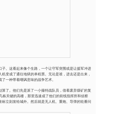
口子。这看起来像个生路，一个让守军突围或是让援军冲进
人机变成了通往地狱的单程票。无论是谁，进去还是出来，
成了一种带着嘲讽意味的战争艺术。
划算了。他们先是派了一小撮特战队员，借着废弃煤矿的复
近几栋关键的高楼，那里迅速成了他们的前线指挥所和侦察
坐标立刻发给城外。然后就是无人机、重炮、导弹的轮番问
。