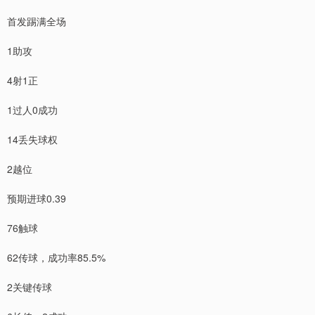
首发踢满全场
1助攻
4射1正
深证成指
14311.01
+200.89
+1.42%
1过人0成功
14丢失球权
2越位
预期进球0.39
76触球
沪深300
4694.44
+43.13
+0.93%
62传球，成功率85.5%
2关键传球