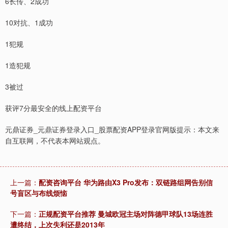
6长传、2成功
10对抗、1成功
1犯规
北证50
1134.24
+11.37
+1.01%
1造犯规
3被过
获评7分最安全的线上配资平台
元鼎证券_元鼎证券登录入口_股票配资APP登录官网版提示：本文来
自互联网，不代表本网站观点。
创业板指
3563.12
+47.56
+1.35%
上一篇：
配资咨询平台 华为路由X3 Pro发布：双链路组网告别信
号盲区与布线烦恼
下一篇：
正规配资平台推荐 曼城欧冠主场对阵德甲球队13场连胜
遭终结，上次失利还是2013年