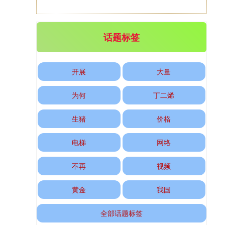
话题标签
开展
大量
为何
丁二烯
生猪
价格
电梯
网络
不再
视频
黄金
我国
全部话题标签