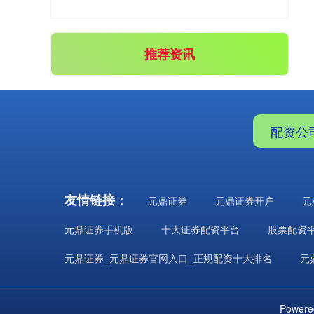
推荐资讯
配资公
友情链接：
元鼎证券
元鼎证券开户
元
元鼎证券手机版
十大证券配资平台
股票配资
元鼎证券_元鼎证券官网入口_正规配资十大排名
元
Powere