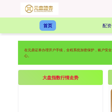
配资
首页
在元鼎证券办理开户手续，全程系统加密保护，账户安全
心。
大盘指数行情走势