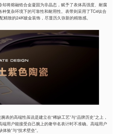
冷却将熔融锆合金凝固为非晶态，赋予了表体高强度、耐腐
种复杂环境下的可靠性和耐用性。表带则采用了TC4钛合
配精致的24K镀金装饰，尽显历久弥新的精致感。
腕表的高端性虽说是建立在“稀缺工艺”与“品牌历史”之上，
高端用户能接受自己腕上的奢华名表计时不准确。高端用户
体验”与“技术壁垒”。