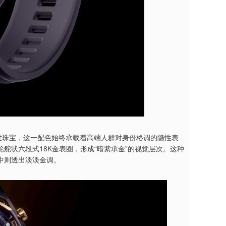
世珠宝，这一配色始终承载着高端人群对身份格调的隐性表
舵状六段式18K金表圈，形成“暗紫承金”的视觉层次。这种
中则透出淡淡金调。