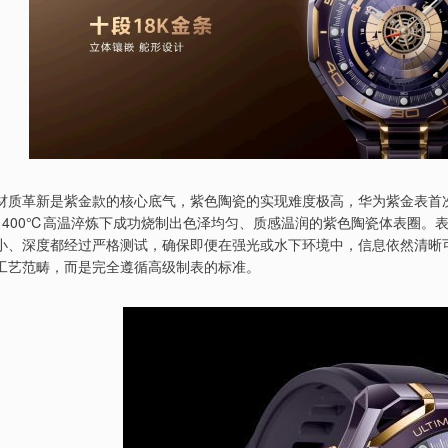
材质革新是紫金款的核心底气，紫色陶瓷的实现难度极高，华为紫金表首
1400℃高温淬炼下成功烧制出色泽均匀、质感温润的紫色陶瓷体表圈。
小、深度都经过严格测试，确保即便在强光或水下环境中，信息依然清晰
工艺范畴，而是完全遵循高级制表的标准。