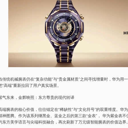
当传统机械腕表仍在“复杂功能”与“贵金属材质”之间寻找增量时，华为用
把“高端”重新拉回了用户真实场景。
紫气东来，金辉映照：东方尊贵的现代转译
高端腕表的核心价值，往往锚定在“稀缺性”与“文化符号”的双重维度。华
精神图腾。作为该系列继黑金、蓝金之后的第三款“金表”， 华为紫金表
的东方美学语言与尖端科技融合，再次刷新了万元级智能腕表的价值边界