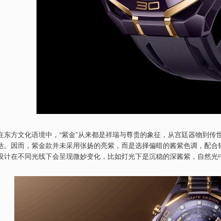
在东方文化语境中，“紫金”从来都是祥瑞与尊贵的象征，从宫廷器物到传
达。因而，紫金款并未采用张扬的亮紫，而是选择偏暗的酱紫色调，配合轮
设计在不同光线下会呈现微妙变化，比如灯光下是沉稳的深酱紫，自然光