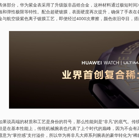
表体部分，华为紫金表采用了升级版非晶锆合金，这种材料通过极短时间
蚀和弹性极限等特性。配合超硬镀膜，表面硬度再次提升，确保了手表在各
金与航空级紫色离子镀膜工艺，即便经过4000次摩擦，颜色依旧夺目，搭
如果说高端的材质和工艺是身份的符号，那么性能则是“非凡”的底气。传统
但是在基本性能上，传统机械腕表也代表了上个时代的巅峰，因为不会有
愿意为“掌控感”支付溢价，所以华为将非凡大师系列腕表的豪华转化为“稀缺