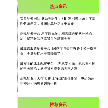
热点资讯
实盘配资网站 盛劲强医生：别让寒邪缠上颈！痉挛
性斜颈患者，补阳比单纯活血更重要
正规配资平台 息痉调元汤：梅杰综合征从肝风论
治！揭秘眼睑痉挛背后的脏腑失衡
深证成指
14311.01
+200.89
+1.42%
最靠谱股票配资平台 1/6癌症与炎症有关！换一换主
食，全身炎症水平都降低了！
最安全的线上配资平台 【充肌复元汤】肌营养不良
的中医辨治：从脾肾亏虚探源固本之道
正规配资十大排名 别让“渐冻”困住希望！中药为运
动神经元病患者铺就生机
沪深300
4694.44
+43.13
+0.93%
推荐资讯