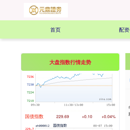
创业板指
3563.12
+47.56
+1.35%
首页
配资
大盘指数行情走势
基金指数
7242.10
+12.30
+0.17%